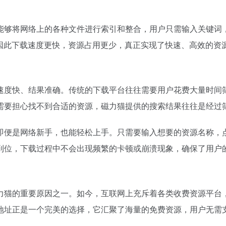
能够将网络上的各种文件进行索引和整合，用户只需输入关键词
，因此下载速度更快，资源占用更少，真正实现了快速、高效的资
速度快、结果准确。传统的下载平台往往需要用户花费大量时间
需要担心找不到合适的资源，磁力猫提供的搜索结果往往是经过
即便是网络新手，也能轻松上手。只需要输入想要的资源名称，
到位，下载过程中不会出现频繁的卡顿或崩溃现象，确保了用户
力猫的重要原因之一。如今，互联网上充斥着各类收费资源平台
地址正是一个完美的选择，它汇聚了海量的免费资源，用户无需