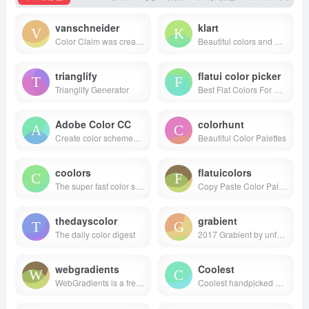
vanschneider
klart
Color Claim was created in 2012 by Tobias van Schneider with the goal to collect & combine unique colors for my future projects.
Beautiful colors and designs to your inbox every week
trianglify
flatui color picker
Trianglify Generator
Best Flat Colors For UI Design
Adobe Color CC
colorhunt
Create color schemes with the color wheel or browse thousands of color combinations from the Color community.
Beautiful Color Palettes
coolors
flatuicolors
The super fast color schemes generator!
Copy Paste Color Pallette from Flat UI Theme
thedayscolor
grabient
The daily color digest
2017 Grabient by unfold
webgradients
Coolest
WebGradients is a free collection of 180 linear gradients that you can use as content backdrops in any part of your website.
Coolest handpicked Gradient Hues for your next super ⚡ amazing stuff