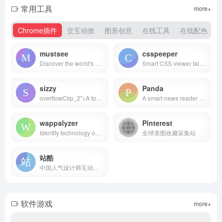
常用工具
more+
Chrome插件
交互动效
图形创意
在线工具
在线配色
mustsee
csspeeper
Discover the world's most beautiful places at every opened tab.
Smart CSS viewer tailored for Designers.
sizzy
Panda
overflowClip_2">A tool for developing responsive websites crazy-fast
A smart news reader built for productivity.
wappalyzer
Pinterest
Identify technology on websites
全球美图收藏采集站
站酷
中国人气设计师互动平台
软件游戏
more+