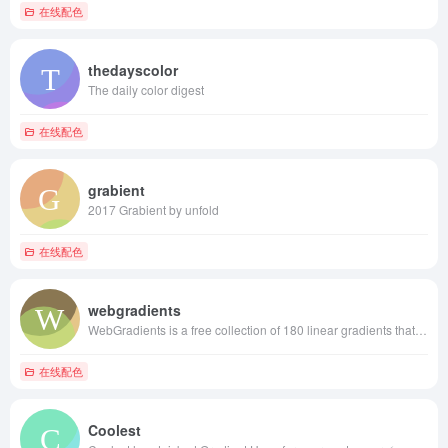
在线配色
thedayscolor
The daily color digest
在线配色
grabient
2017 Grabient by unfold
在线配色
webgradients
WebGradients is a free collection of 180 linear gradients that you can use as content backdrops in any part of your website.
在线配色
Coolest