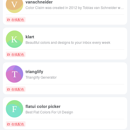
vanschneider
Color Claim was created in 2012 by Tobias van Schneider with the goal to collect & combine unique colors for my future projects.
在线配色
klart
Beautiful colors and designs to your inbox every week
在线配色
trianglify
Trianglify Generator
在线配色
flatui color picker
Best Flat Colors For UI Design
在线配色