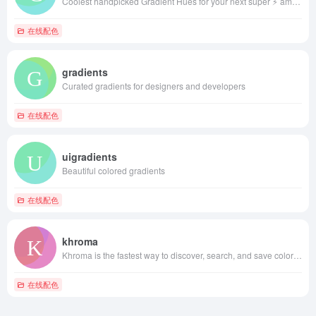
Coolest handpicked Gradient Hues for your next super ⚡ amazing stuff
在线配色
gradients
Curated gradients for designers and developers
在线配色
uigradients
Beautiful colored gradients
在线配色
khroma
Khroma is the fastest way to discover, search, and save color combos you'll want to use.
在线配色