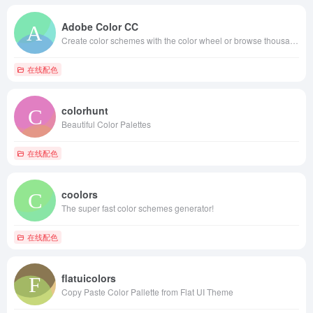
Adobe Color CC
Create color schemes with the color wheel or browse thousands of color combinations from the Color community.
在线配色
colorhunt
Beautiful Color Palettes
在线配色
coolors
The super fast color schemes generator!
在线配色
flatuicolors
Copy Paste Color Pallette from Flat UI Theme