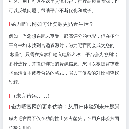
社区。用户可以在这里交流心得，推荐高质量资源，也
可以反馈问题，帮助平台不断优化和成长。
磁力吧官网如何让资源更贴近生活？
例如，当您想在周末享受一部高评分的电影，但在多个
平台中均未找到合适资源时，磁力吧官网会成为您的
“救星”。只需在搜索栏输入电影名称，平台会为您列出
多种选择，并提供详细的资源信息。您可以根据需求选
择高清版本或者合适的格式，省去了复杂的对比和查找
过程。
（未完待续……）
磁力吧官网的更多优势：从用户体验到未来愿景
磁力吧官网不仅在功能性上独占鳌头，在用户体验方面
也极为用心。