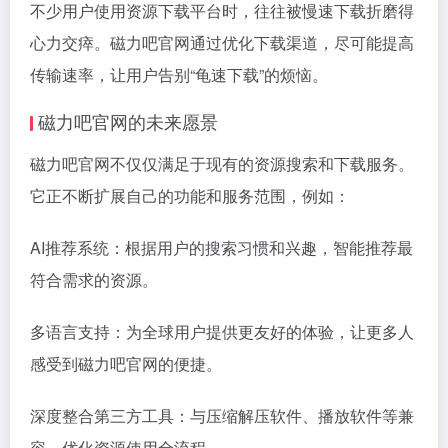
不少用户使用资源下载平台时，往往被慢速下载折磨得
心力交瘁。磁力吧官网通过优化下载渠道，尽可能提高
传输速率，让用户告别“龟速下载”的烦恼。
磁力吧官网的未来愿景
磁力吧官网不仅仅满足于现有的资源搜索和下载服务。
它正不断扩展自己的功能和服务范围，例如：
AI推荐系统：根据用户的搜索习惯和兴趣，智能推荐最
符合需求的资源。
多语言支持：为全球用户提供更友好的体验，让更多人
感受到磁力吧官网的便捷。
深度整合第三方工具：与压缩解压软件、播放软件等兼
容，优化资源使用全流程。