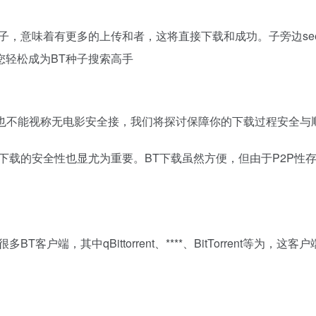
着有更多的上传和者，这将直接下载和成功。子旁边seeder”和“le
您轻松成为BT种子搜索高手
界也不能视称无电影安全接，我们将探讨保障你的下载过程安全与
下载的安全性也显尤为重要。BT下载虽然方便，但由于P2P性
客户端，其中qBittorrent、****、BitTorrent等