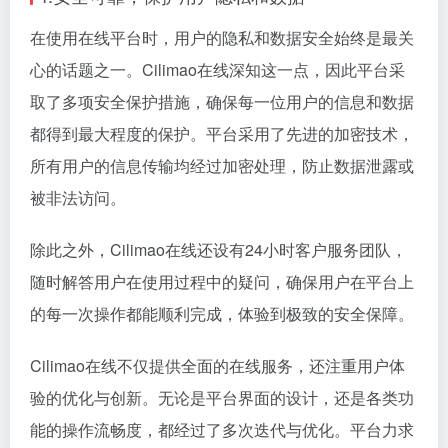
在使用在线平台时，用户的隐私和数据安全始终是最关
心的话题之一。Cilimao在线深知这一点，因此平台采
取了多项安全保护措施，确保每一位用户的信息和数据
都得到最大程度的保护。平台采用了先进的加密技术，
所有用户的信息传输均经过加密处理，防止数据泄露或
被非法访问。
除此之外，Cilimao在线还设有24小时客户服务团队，
随时解答用户在使用过程中的疑问，确保用户在平台上
的每一次操作都能顺利完成，体验到极致的安全保障。
Cilimao在线不仅提供全面的在线服务，还注重用户体
验的优化与创新。无论是平台界面的设计，还是各类功
能的操作流畅度，都经过了多次迭代与优化。平台力求