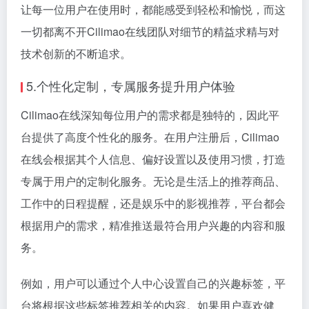
让每一位用户在使用时，都能感受到轻松和愉悦，而这
一切都离不开Cilimao在线团队对细节的精益求精与对
技术创新的不断追求。
5.个性化定制，专属服务提升用户体验
Cilimao在线深知每位用户的需求都是独特的，因此平
台提供了高度个性化的服务。在用户注册后，Cilimao
在线会根据其个人信息、偏好设置以及使用习惯，打造
专属于用户的定制化服务。无论是生活上的推荐商品、
工作中的日程提醒，还是娱乐中的影视推荐，平台都会
根据用户的需求，精准推送最符合用户兴趣的内容和服
务。
例如，用户可以通过个人中心设置自己的兴趣标签，平
台将根据这些标签推荐相关的内容。如果用户喜欢健