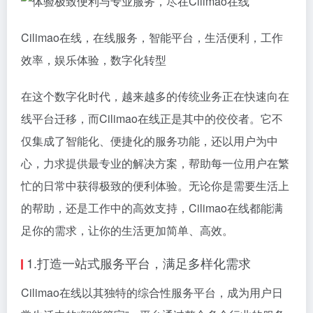
Cilimao在线，在线服务，智能平台，生活便利，工作
效率，娱乐体验，数字化转型
在这个数字化时代，越来越多的传统业务正在快速向在
线平台迁移，而Cilimao在线正是其中的佼佼者。它不
仅集成了智能化、便捷化的服务功能，还以用户为中
心，力求提供最专业的解决方案，帮助每一位用户在繁
忙的日常中获得极致的便利体验。无论你是需要生活上
的帮助，还是工作中的高效支持，Cilimao在线都能满
足你的需求，让你的生活更加简单、高效。
1.打造一站式服务平台，满足多样化需求
Cilimao在线以其独特的综合性服务平台，成为用户日