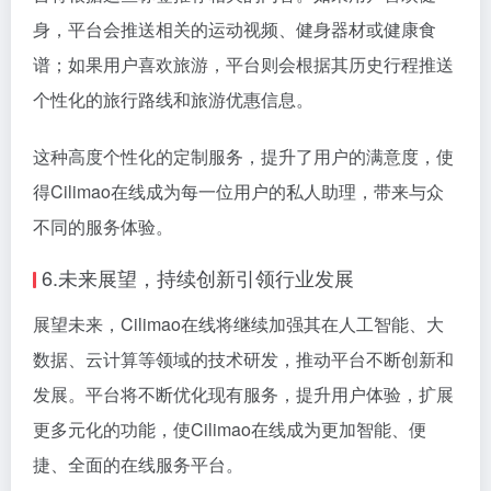
身，平台会推送相关的运动视频、健身器材或健康食
谱；如果用户喜欢旅游，平台则会根据其历史行程推送
个性化的旅行路线和旅游优惠信息。
这种高度个性化的定制服务，提升了用户的满意度，使
得Cilimao在线成为每一位用户的私人助理，带来与众
不同的服务体验。
6.未来展望，持续创新引领行业发展
展望未来，Cilimao在线将继续加强其在人工智能、大
数据、云计算等领域的技术研发，推动平台不断创新和
发展。平台将不断优化现有服务，提升用户体验，扩展
更多元化的功能，使Cilimao在线成为更加智能、便
捷、全面的在线服务平台。