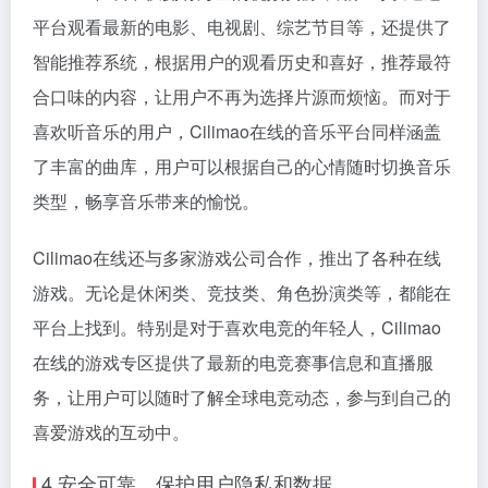
平台观看最新的电影、电视剧、综艺节目等，还提供了
智能推荐系统，根据用户的观看历史和喜好，推荐最符
合口味的内容，让用户不再为选择片源而烦恼。而对于
喜欢听音乐的用户，Cilimao在线的音乐平台同样涵盖
了丰富的曲库，用户可以根据自己的心情随时切换音乐
类型，畅享音乐带来的愉悦。
Cilimao在线还与多家游戏公司合作，推出了各种在线
游戏。无论是休闲类、竞技类、角色扮演类等，都能在
平台上找到。特别是对于喜欢电竞的年轻人，Cilimao
在线的游戏专区提供了最新的电竞赛事信息和直播服
务，让用户可以随时了解全球电竞动态，参与到自己的
喜爱游戏的互动中。
4.安全可靠，保护用户隐私和数据