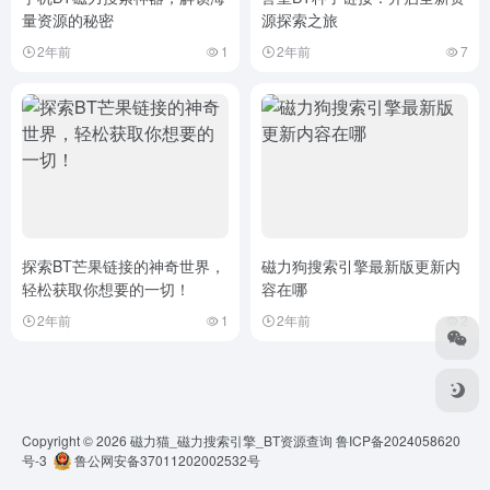
量资源的秘密
源探索之旅
2年前
1
2年前
7
探索BT芒果链接的神奇世界，
磁力狗搜索引擎最新版更新内
轻松获取你想要的一切！
容在哪
2年前
1
2年前
2
Copyright © 2026
磁力猫_磁力搜索引擎_BT资源查询
鲁ICP备2024058620
号-3
鲁公网安备37011202002532号