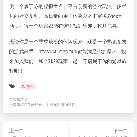
供一个属于你的虚拟世界。平台创新的游戏玩法、多样
化的社交互动、高质量的用户体验以及丰富多彩的活
动，让每一个玩家都能在这里找到乐趣，收获惊喜。
无论你是一个寻求放松的休闲玩家，还是一个热衷竞技
的游戏高手，https://cilimao.fun/都能满足你的需求。快
来加入我们，和全球的玩家一起，开启属于你的游戏旅
程吧！
资讯
©
版权声明
文章版权归作者所有，未经允许请勿转载。
上一篇
下一篇