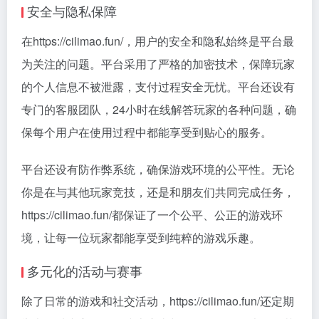
安全与隐私保障
在https://cilimao.fun/，用户的安全和隐私始终是平台最
为关注的问题。平台采用了严格的加密技术，保障玩家
的个人信息不被泄露，支付过程安全无忧。平台还设有
专门的客服团队，24小时在线解答玩家的各种问题，确
保每个用户在使用过程中都能享受到贴心的服务。
平台还设有防作弊系统，确保游戏环境的公平性。无论
你是在与其他玩家竞技，还是和朋友们共同完成任务，
https://cilimao.fun/都保证了一个公平、公正的游戏环
境，让每一位玩家都能享受到纯粹的游戏乐趣。
多元化的活动与赛事
除了日常的游戏和社交活动，https://cilimao.fun/还定期