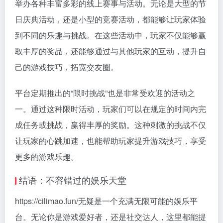
举办各种丰富多彩的线上赛事与活动。无论是大型的节
日庆典活动，还是小型的竞赛活动，都能够让玩家体验
到不同的乐趣与挑战。在这些活动中，玩家不仅能够赢
取丰厚的奖品，还能够通过与其他玩家的互动，提升自
己的游戏技巧，拓宽交友圈。
平台定期推出的“限时挑战”也是非常受欢迎的活动之
一。通过这种限时活动，玩家们可以在规定的时间内完
成任务或挑战，赢得丰厚的奖励。这种刺激的挑战不仅
让玩家的心跳加速，也能帮助玩家提升游戏技巧，享受
更多的游戏乐趣。
结语：不容错过的娱乐天堂
https://cilimao.fun/无疑是一个充满无限可能的娱乐平
台。无论你是游戏爱好者，还是社交达人，这里都能提