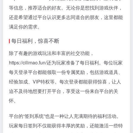
等信息，推荐适合的好友。无论你是想找到游戏伙伴，
还是希望通过平台认识更多志同道合的朋友，这里都能
满足你的需求。
每日福利，惊喜不断
除了有趣的游戏玩法和丰富的社交功能，
https://cilimao.fun/还为玩家准备了每日福利。每位玩家
每天登录平台都能领取一份专属奖励，包括游戏道具、
经验加成、VIP特权等。每次登录都能获得惊喜，让人
迫不及待地想要打开平台，享受这一份来自平台的关
怀。
平台的“签到系统”也是一种让人充满期待的福利活动。
玩家每日签到不仅能获得丰厚的奖励，还能激活一些特