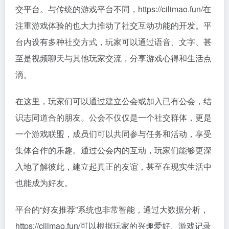
交平台。与传统的游戏平台不同，https://cilimao.fun/在
注重游戏体验的也大力推动了社交互动功能的开发。平
台内设有多种社交方式，玩家可以通过语音、文字、甚
至是视频聊天与其他玩家交流，分享游戏心得和生活点
滴。
在这里，玩家们可以通过建立公会或加入已有公会，结
识志同道合的朋友。公会不仅仅是一个社交群体，更是
一个游戏联盟，成员们可以共同参与任务和活动，享受
集体合作的乐趣。通过公会内的互动，玩家们能够更深
入地了解彼此，建立起真正的友谊，甚至在现实生活中
也能成为好友。
平台的“好友推荐”系统也非常智能，通过大数据分析，
https://cilimao.fun/可以根据玩家的兴趣爱好、游戏记录