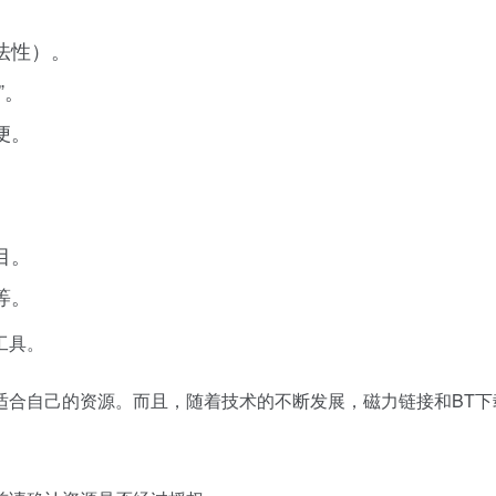
法性）。
”。
便。
目。
等。
工具。
适合自己的资源。而且，随着技术的不断发展，磁力链接和BT下