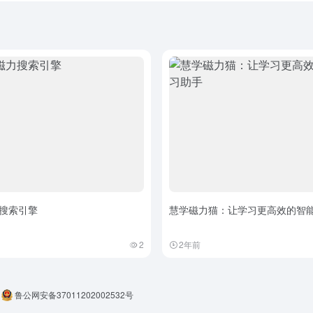
搜索引擎
慧学磁力猫：让学习更高效的智
2
2年前
鲁公网安备37011202002532号