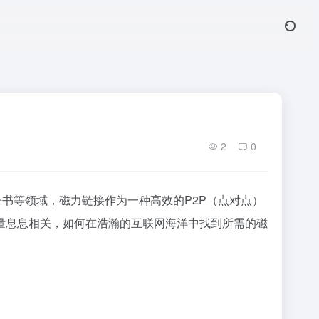
2
0
子书等领域，
磁力链接
作为一种高效的P2P（点对点）
量息息相关，如何在浩瀚的互联网海洋中找到所需的
磁