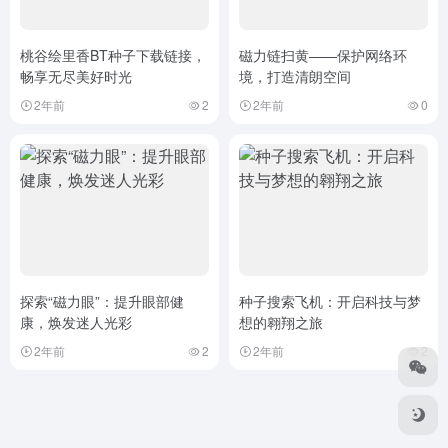
桃谷绘里香BT种子下载链接，
磁力链扫黄——保护网络环
畅享无尽美好时光
境，打造清朗空间
2年前
2
2年前
0
探索“磁力眼”：提升眼部健
种子搜索飞机：开启科技与梦
康，焕发迷人光彩
想的翱翔之旅
2年前
2
2年前
2