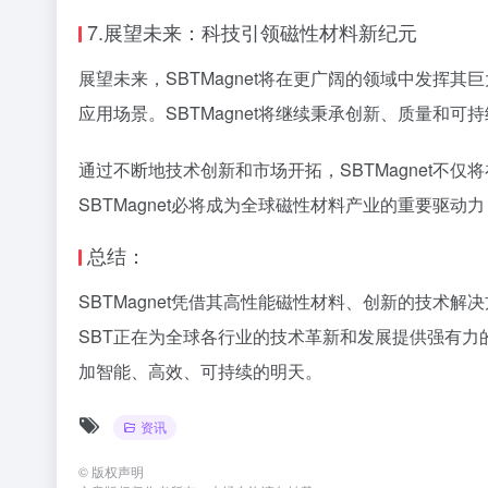
7.展望未来：科技引领磁性材料新纪元
展望未来，SBTMagnet将在更广阔的领域中发
应用场景。SBTMagnet将继续秉承创新、质量
通过不断地技术创新和市场开拓，SBTMagnet
SBTMagnet必将成为全球磁性材料产业的重要驱
总结：
SBTMagnet凭借其高性能磁性材料、创新的技
SBT正在为全球各行业的技术革新和发展提供强有力
加智能、高效、可持续的明天。
资讯
©
版权声明