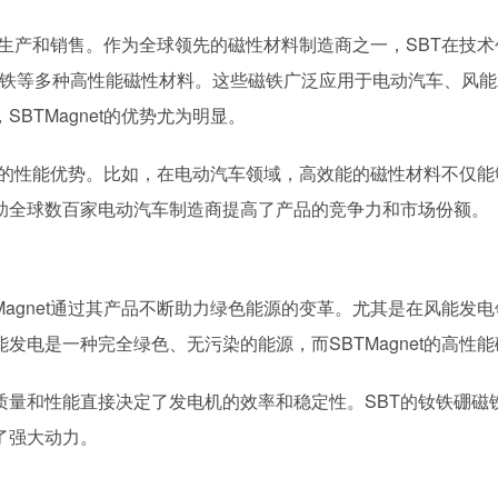
发、生产和销售。作为全球领先的磁性材料制造商之一，SBT在
Co）磁铁等多种高性能磁性材料。这些磁铁广泛应用于电动汽车、
BTMagnet的优势尤为明显。
有显著的性能优势。比如，在电动汽车领域，高效能的磁性材料不仅
帮助全球数百家电动汽车制造商提高了产品的竞争力和市场份额。
Magnet通过其产品不断助力绿色能源的变革。尤其是在风能发
发电是一种完全绿色、无污染的能源，而SBTMagnet的高性
质量和性能直接决定了发电机的效率和稳定性。SBT的钕铁硼磁
了强大动力。