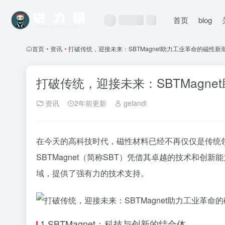
首页
blog
首页
•
资讯
•
打破传统，迎接未来：SBTMagnet助力工业革命的磁性新
打破传统，迎接未来：SBTMagn
资讯
2年前更新
gelandi
在今天的高科技时代，磁性材料已经不再仅仅是传统
SBTMagnet（简称SBT）凭借其卓越的技术和
域，提供了强有力的技术支持。
1.SBTMagnet：科技与创新的结合体