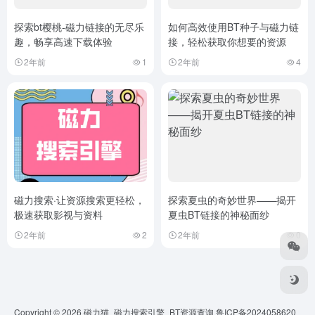
探索bt樱桃-磁力链接的无尽乐
如何高效使用BT种子与磁力链
趣，畅享高速下载体验
接，轻松获取你想要的资源
2年前
1
2年前
4
磁力搜索·让资源搜索更轻松，
探索夏虫的奇妙世界——揭开
极速获取影视与资料
夏虫BT链接的神秘面纱
2年前
2
2年前
0
Copyright © 2026
磁力猫_磁力搜索引擎_BT资源查询
鲁ICP备2024058620