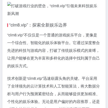
“clm8.vip”：探索全新娱乐边界
“clm8.vip”不仅仅是一个普通的游戏娱乐平台，更像是
一个综合性、智能化的娱乐体验平台。它通过深度整合
先进的科技与游戏内容，打破了传统娱乐模式的束缚，
让用户能够在更为丰富和多样化的选择中找到属于自己
的娱乐方式。
技术创新是“clm8.vip”迅速崭露头角的关键。平台采用
了全球领先的云计算技术和人工智能算法，将大数据分
析与用户行为预测紧密结合，从而能够提供更加精准、
个性化的娱乐体验。无论是用户偏好的内容推荐，还是