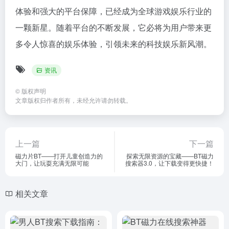
体验和强大的平台保障，已经成为全球游戏娱乐行业的
一颗新星。随着平台的不断发展，它必将为用户带来更
多令人惊喜的娱乐体验，引领未来的科技娱乐新风潮。
资讯
©
版权声明
文章版权归作者所有，未经允许请勿转载。
上一篇
下一篇
磁力片BT——打开儿童创造力的
探索无限资源的宝藏——BT磁力
大门，让玩耍充满无限可能
搜索器3.0，让下载变得更快捷！
相关文章