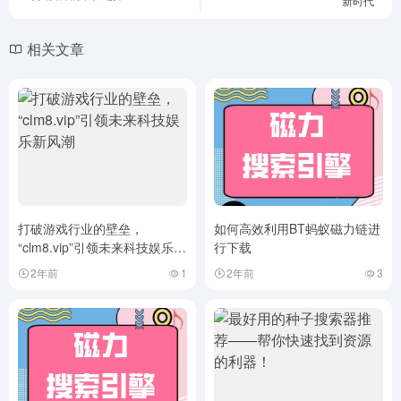
新时代
相关文章
打破游戏行业的壁垒，
如何高效利用BT蚂蚁磁力链进
“clm8.vip”引领未来科技娱乐新
行下载
风潮
2年前
1
2年前
3