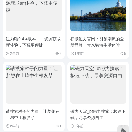
磁力猫2.4.4版本——资源获取
柠檬磁力官网：引领潮流的全
新体验，下载更便捷
新品牌，带来独特生活体验
2年前
2
1年前
5
请搜索种子的力量：让梦想在
磁力天堂_bt磁力搜索：极速下
土壤中生根发芽
载，尽享资源自由
2年前
1
2年前
3