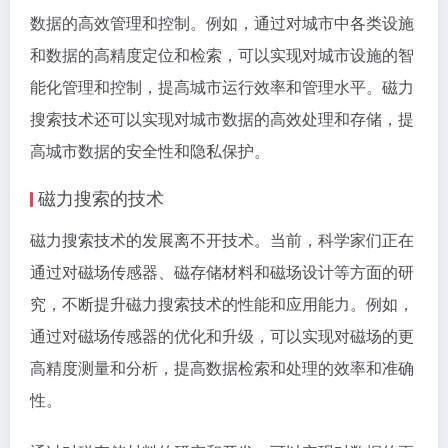
数据的高效管理和控制。例如，通过对城市中各类设施
和数据的高精度定位和检索，可以实现对城市设施的智
能化管理和控制，提高城市运行效率和管理水平。磁力
搜索技术还可以实现对城市数据的高效处理和存储，提
高城市数据的安全性和隐私保护。
磁力搜索的技术
磁力搜索技术的发展离不开技术。当前，科学家们正在
通过对磁场传感器、磁存储材料和磁场设计等方面的研
究，不断提升磁力搜索技术的性能和应用能力。例如，
通过对磁场传感器的优化和升级，可以实现对磁场的更
高精度测量和分析，提高数据检索和处理的效率和准确
性。