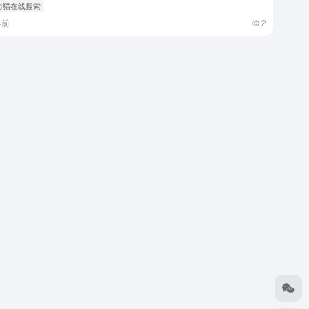
磁力猫在线搜索
年前
2