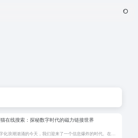
力猫在线搜索：探秘数字时代的磁力链接世界
在数字化浪潮汹涌的今天，我们迎来了一个信息爆炸的时代。在这个时代里，各种各样的资源如同繁星般繁多，而如何高效、准确地找到我们所需的资源，成为了许多人关注的问题。其中，磁力猫在线搜索工具以其独特的磁力链...