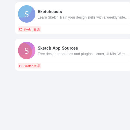
Sketchcasts
Learn Sketch Train your design skills with a weekly video tutorial
Sketch资源
Sketch App Sources
Free design resources and plugins - Icons, UI Kits, Wireframes, iOS, Android Templates for Sketch
Sketch资源