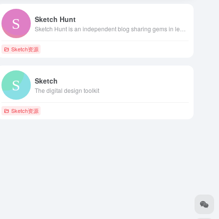
Sketch Hunt
Sketch Hunt is an independent blog sharing gems in learning, plugins &amp; design tools for fans of Sketch app.
Sketch资源
Sketch
The digital design toolkit
Sketch资源