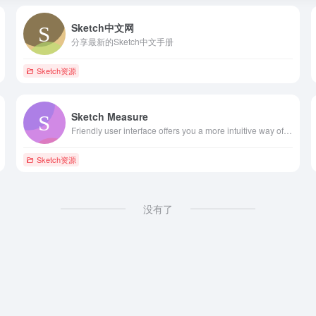
Sketch中文网
分享最新的Sketch中文手册
Sketch资源
Sketch Measure
Friendly user interface offers you a more intuitive way of making marks.
Sketch资源
没有了