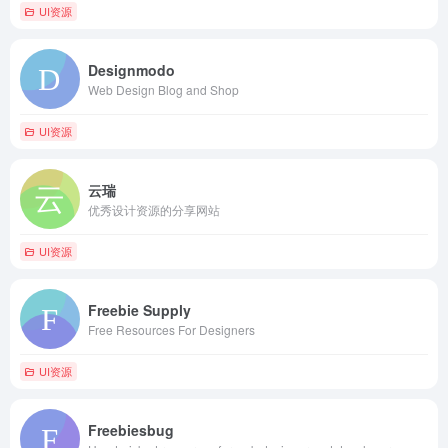
UI资源
Designmodo
Web Design Blog and Shop
UI资源
云瑞
优秀设计资源的分享网站
UI资源
Freebie Supply
Free Resources For Designers
UI资源
Freebiesbug