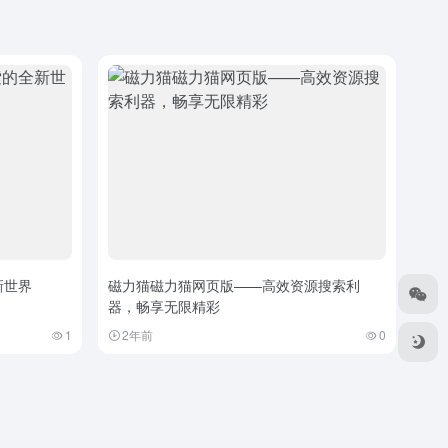
新世界
磁力猫磁力猫网页版——高效资源搜索利
器，畅享无限精彩
1
2年前
0